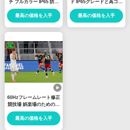
チ フルカラー IP65 防水
ド IP65グレードと高コン
スタジアム LEDディスプ
トラスト比 5000 1 あな
最高の価格を入手
レイ
たの要求のために
最高の価格を入手
60Hzフレームレート修正
競技場 娯楽場のためのビ
デオウォール
最高の価格を入手