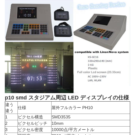
p10 smd スタジアム周辺 LED ディスプレイの仕様
違う
仕様
屋外フルカラー PH10
違う
1
ピクセル構造
SMD3535
2
ピクセルピッチ
10mm
3
ピクセル密度
10000点/平方メートル