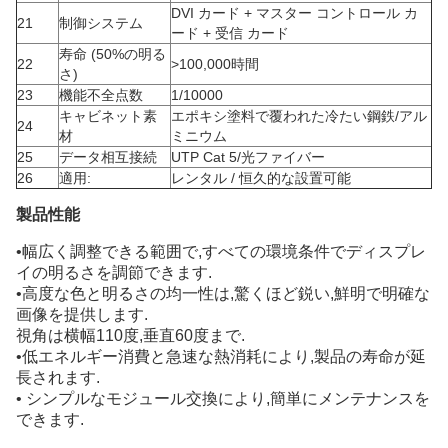
DVI カード + マスター コントロール カ
21
制御システム
ード + 受信 カード
寿命 (50%の明る
22
>100,000時間
さ)
23
機能不全点数
1/10000
キャビネット素
エポキシ塗料で覆われた冷たい鋼鉄/アル
24
材
ミニウム
25
データ相互接続
UTP Cat 5/光ファイバー
26
適用:
レンタル / 恒久的な設置可能
製品性能
•幅広く調整できる範囲で,すべての環境条件でディスプレ
イの明るさを調節できます.
•高度な色と明るさの均一性は,驚くほど鋭い,鮮明で明確な
画像を提供します.
視角は横幅110度,垂直60度まで.
•低エネルギー消費と急速な熱消耗により,製品の寿命が延
長されます.
• シンプルなモジュール交換により,簡単にメンテナンスを
できます.