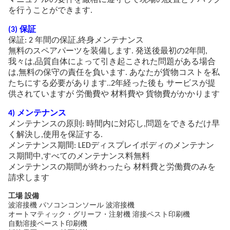
マニュアルの要件を厳格に遵守して現場の設置とデバッグ
を行うことができます.
(3) 保証
保証: 2 年間の保証,終身メンテナンス
無料のスペアパーツを装備します. 発送後最初の2年間,
我々は,品質自体によって引き起こされた問題がある場合
は,無料の保守の責任を負います. あなたが貨物コストを私
たちにする必要があります..2年経った後も サービスが提
供されていますが 労働費や 材料費や 貨物費がかかります
4) メンテナンス
メンテナンスの原則: 時間内に対応し,問題をできるだけ早
く解決し,使用を保証する.
メンテナンス期間: LEDディスプレイボディのメンテナン
ス期間中,すべてのメンテナンス料無料
メンテナンスの期間が終わったら 材料費と労働費のみを
請求します
工場 設備
波溶接機 パソコンコンソール 波溶接機
オートマティック・グリーフ・注射機 溶接ペスト印刷機
自動溶接ペースト印刷機