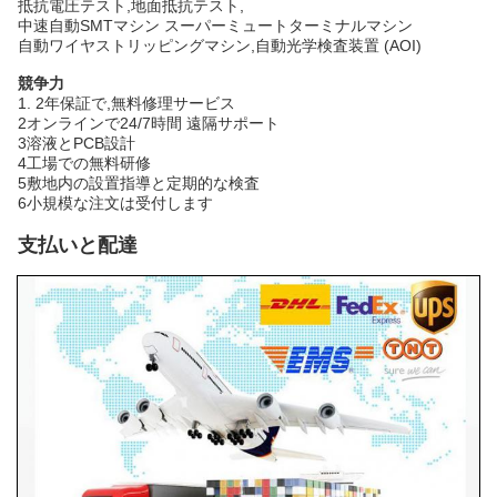
抵抗電圧テスト,地面抵抗テスト,
中速自動SMTマシン スーパーミュートターミナルマシン
自動ワイヤストリッピングマシン,自動光学検査装置 (AOI)
競争力
1. 2年保証で,無料修理サービス
2オンラインで24/7時間 遠隔サポート
3溶液とPCB設計
4工場での無料研修
5敷地内の設置指導と定期的な検査
6小規模な注文は受付します
支払いと配達