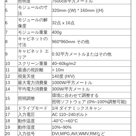
4
照明度
7500cd/平方メートル
モジュールの寸
5
320mm ((W) * 160mm ((H)
法
モジュールの解
6
32点 x 16点
像度
7
モジュール重量
400g
キャビネットの
8
960*960mm その他
寸法
キャビネット エ
9
0.92平方メートルまたはその他
リア
10
スクリーン重量
40~60kg/m2
11
最適の視距離
> 10m
12
視覚天使
140度 (H/V)
13
最大電力消費量
1000W/平方メートル
14
平均電力消費量
300W/平方メートル
環境に合わせて調整する
15
照明調整
照明ソフトウェア (0%~100%調整可能)
16
ドライブモード
1/4 ダイナミックスキャン
17
入力電圧
AC 110~240ボルト
18
動作温度
-40°C~+60°C
19
動作湿度
10%~90%
20
入力信号
DVI,MPG,AVI,WMV,RMなど