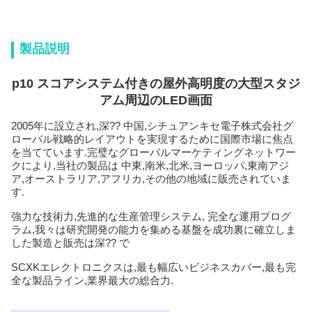
製品説明
p10 スコアシステム付きの屋外高明度の大型スタジ
アム周辺のLED画面
2005年に設立され,深?? 中国,シチュアンキセ電子株式会社
グ
ローバル戦略的レイアウトを実現するために国際市場に焦点
を当てています.
完璧なグローバルマーケティングネットワー
クにより,当社の製品は 中東,南米,北米,ヨーロッパ,東南アジ
ア,オーストラリア,アフリカ,その他の地域に販売されていま
す.
強力な技術力,先進的な生産管理システム, 完全な運用プログ
ラム,我々は研究開発の能力を集める基盤を成功裏に確立しま
した製造と販売は深?? で
SCXKエレクトロニクスは,最も幅広いビジネスカバー,最も完
全な製品ライン,業界最大の総合力.