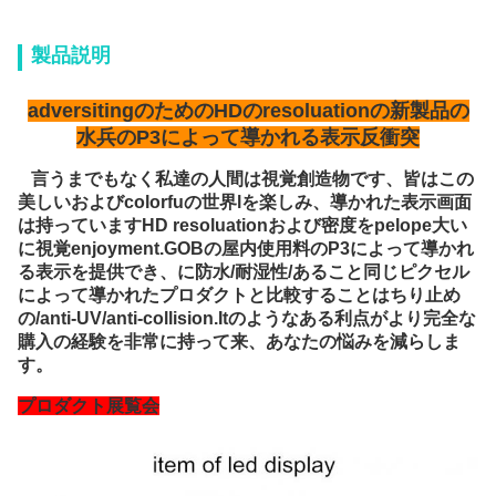
製品説明
adversitingのためのHDのresoluationの新製品の
水兵のP3によって導かれる表示反衝突
言うまでもなく私達の人間は視覚創造物です、皆はこの
美しいおよびcolorfuの世界lを楽しみ、導かれた表示画面
は持っていますHD resoluationおよび密度をpelope大い
に視覚enjoyment.GOBの屋内使用料のP3によって導かれ
る表示を提供でき、に防水/耐湿性/あること同じピクセル
によって導かれたプロダクトと比較することはちり止め
の/anti-UV/anti-collision.Itのようなある利点がより完全な
購入の経験を非常に持って来、あなたの悩みを減らしま
す。
プロダクト展覧会