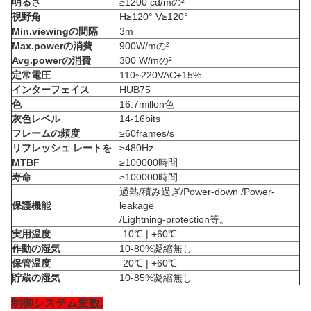
明るさ
≥1200 cd/mの²
視野角
H≥120° V≥120°
Min.viewingの間隔
3m
Max.powerの消費
900W/mの²
Avg.powerの消費
300 W/mの²
定常電圧
110~220VAC±15%
インターフェイス
HUB75
色
16.7millon色
灰色レベル
14-16bits
フレームの頻度
≥60frames/s
リフレッシュ レートを
≥480Hz
MTBF
≥100000時間
寿命
≥100000時間
過熱/積み過ぎ/Power-down /Power-
保護機能
leakage
/Lightning-protection等。
実用温度
-10℃ | +60℃
作動の湿気
10-80%凝縮無し
保管温度
-20℃ | +60℃
貯蔵の湿気
10-85%凝縮無し
制御システム変数: