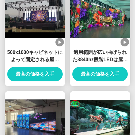
500x1000キャビネットに
適用範囲が広い曲げられ
よって固定される屋内
た3840hz段階LEDは屋外
P3.91 P2.604 P2.9 LED
および屋内使用のために
最高の価格を入手
スクリーン
最高の価格を入手
選別する