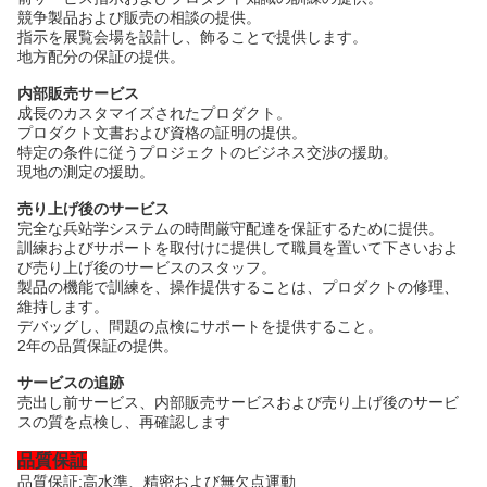
競争製品および販売の相談の提供。
指示を展覧会場を設計し、飾ることで提供します。
地方配分の保証の提供。
内部販売サービス
成長のカスタマイズされたプロダクト。
プロダクト文書および資格の証明の提供。
特定の条件に従うプロジェクトのビジネス交渉の援助。
現地の測定の援助。
売り上げ後のサービス
完全な兵站学システムの時間厳守配達を保証するために提供。
訓練およびサポートを取付けに提供して職員を置いて下さいおよ
び売り上げ後のサービスのスタッフ。
製品の機能で訓練を、操作提供することは、プロダクトの修理、
維持します。
デバッグし、問題の点検にサポートを提供すること。
2年の品質保証の提供。
サービスの追跡
売出し前サービス、内部販売サービスおよび売り上げ後のサービ
スの質を点検し、再確認します
品質保証
品質保証:高水準、精密および無欠点運動