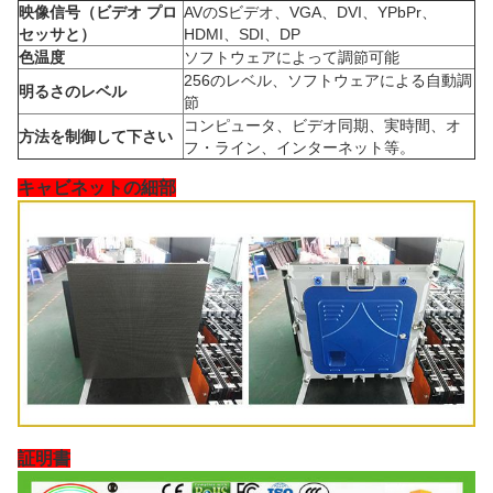
映像信号（ビデオ プロ
AVのSビデオ、VGA、DVI、YPbPr、
セッサと）
HDMI、SDI、DP
色温度
ソフトウェアによって調節可能
256のレベル、ソフトウェアによる自動調
明るさのレベル
節
コンピュータ、ビデオ同期、実時間、オ
方法を制御して下さい
フ・ライン、インターネット等。
キャビネットの細部
証明書