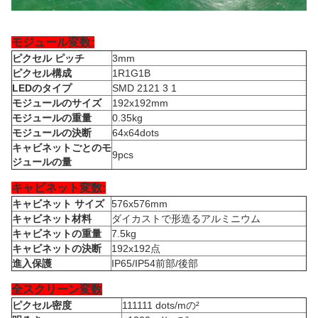
モジュール変数:
ピクセル ピッチ
3mm
ピクセル構成
1R1G1B
LEDのタイプ
SMD 2121 3 1
モジュールのサイズ
192x192mm
モジュールの重量
0.35kg
モジュールの決断
64x64dots
キャビネットごとのモ
9pcs
ジュールの量
キャビネット変数:
キャビネット サイズ
576x576mm
キャビネット材料
ダイカストで形造るアルミニウム
キャビネットの重量
7.5kg
キャビネットの決断
192x192点
進入保護
IP65/IP54前部/後部
全スクリーン変数
ピクセル密度
111111 dots/mの²