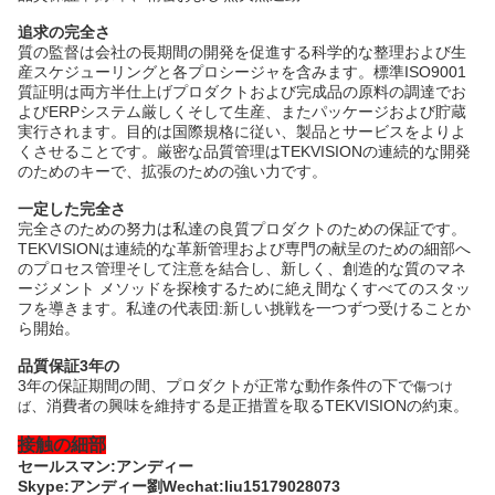
追求の完全さ
質の監督は会社の長期間の開発を促進する科学的な整理および生
産スケジューリングと各プロシージャを含みます。標準ISO9001
質証明は両方半仕上げプロダクトおよび完成品の原料の調達でお
よびERPシステム厳しくそして生産、またパッケージおよび貯蔵
実行されます。目的は国際規格に従い、製品とサービスをよりよ
くさせることです。厳密な品質管理はTEKVISIONの連続的な開発
のためのキーで、拡張のための強い力です。
一定した完全さ
完全さのための努力は私達の良質プロダクトのための保証です。
TEKVISIONは連続的な革新管理および専門の献呈のための細部へ
のプロセス管理そして注意を結合し、新しく、創造的な質のマネ
ージメント メソッドを探検するために絶え間なくすべてのスタッ
フを導きます。私達の代表団:新しい挑戦を一つずつ受けることか
ら開始。
品質保証3年の
3年の保証期間の間、プロダクトが
正常な動作条件
の下で
傷つけ
、消費者の興味を維持する是正措置を取るTEKVISIONの約束。
ば
接触の細部
セールスマン:アンディー
Skype:アンディー劉Wechat:liu15179028073