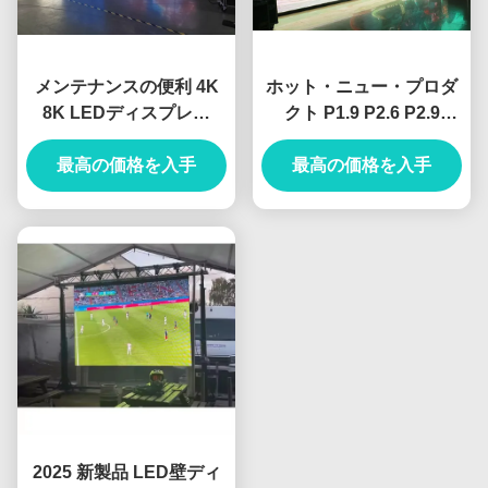
メンテナンスの便利 4K
ホット・ニュー・プロダ
8K LEDディスプレイ
クト P1.9 P2.6 P2.9
OEM ODM IP65 耐腐蝕
P3.91 商業広告 高品質の
P2 P2.5 P3 500*500mm
最高の価格を入手
LEDビデオ 壁面LEDパネ
最高の価格を入手
LEDディスプレイ LEDビ
ル マトリックスディスプ
デオ壁
レイ 室内
2025 新製品 LED壁ディ