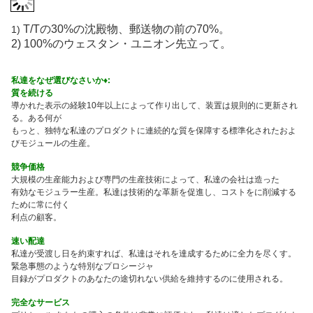
T/Tの30%の沈殿物、郵送物の前の70%。
1)
2) 100%のウェスタン・ユニオン先立って。
私達をなぜ選びなさいか♦:
質を続ける
導かれた表示の経験10年以上によって作り出して、装置は規則的に更新され
る。ある何が
もっと、独特な私達のプロダクトに連続的な質を保障する標準化されたおよ
びモジュールの生産。
競争価格
大規模の生産能力および専門の生産技術によって、私達の会社は造った
有効なモジュラー生産。私達は技術的な革新を促進し、コストをに削減する
ために常に付く
利点の顧客。
速い配達
私達が受渡し日を約束すれば、私達はそれを達成するために全力を尽くす。
緊急事態のような特別なプロシージャ
目録がプロダクトのあなたの途切れない供給を維持するのに使用される。
完全なサービス