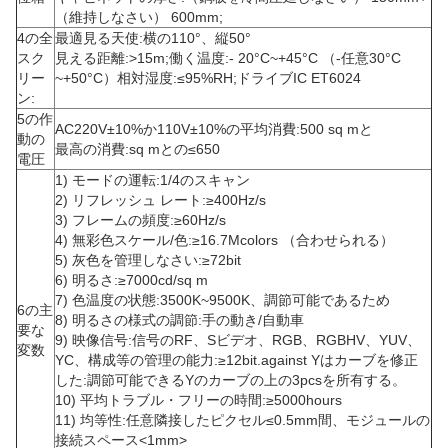
（維持しなさい） 600mm;
4の全
最適見る天使:横の110°、縦50°
スク
見える距離:>15m;働く温度:- 20°C~+45°C （-任意30°C
リー
~+50°C）相対湿度:≤95%RH;ドライブIC ET6024
ン:
5の作
AC220V±10%か110V±10%の平均消費:500 sq mと
動の
最高の消費:sq mとの≤650
電圧
1) モードの運転:1/4のスキャン
2) リフレッシュ レート:≥400Hz/s
3) フレームの頻度:≥60Hz/s
4) 無彩色スケール/色:≥16.7Mcolors （合わせられる）
5) 灰色を管理しなさい:≥72bit
6) 明るさ:≥7000cd/sq m
7) 色温度の状態:3500K~9500K、調節可能であるため
6の主
8) 明るさの様式の調節:手の動き/自動車
要な
9) 映像信号:信号のRF、Sビデオ、RGB、RGBHV、YUV、
変数
YC、構成等の管理の能力:≥12bit.against Yはカーブを修正
した:調節可能できるYのカーブの上の3pcsを所有する。
10) 平均トラブル・フリーの時間:≥5000hours
11) 均等性:任意隣接したピクセル≤0.5mm間、モジュールの
接続スペース<1mm>