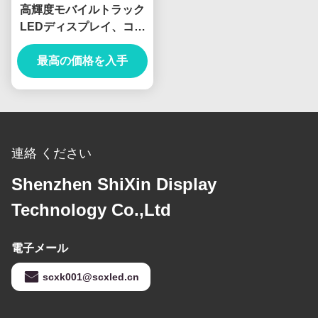
高輝度モバイルトラック
LEDディスプレイ、コン
ピュータ同期制御モー
ド、IP65定格5000〜
最高の価格を入手
8000ニト
連絡 ください
Shenzhen ShiXin Display
Technology Co.,Ltd
電子メール
scxk001@scxled.cn