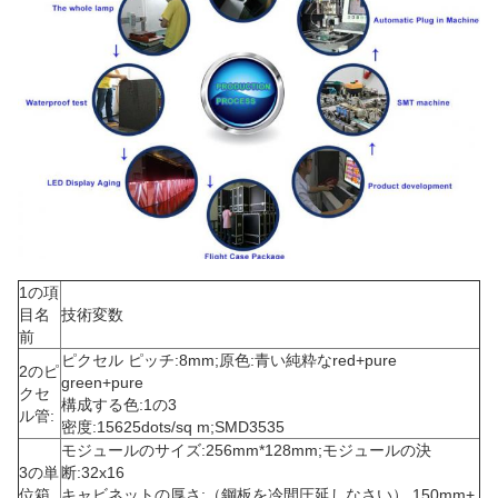
1の項
目名
技術変数
前
ピクセル ピッチ:8mm;原色:青い純粋なred+pure
2のピ
green+pure
クセ
構成する色:1の3
ル管:
密度:15625dots/sq m;SMD3535
モジュールのサイズ:256mm*128mm;モジュールの決
3の単
断:32x16
位箱
キャビネットの厚さ:（鋼板を冷間圧延しなさい） 150mm+