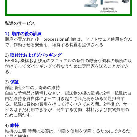
私達のサービス
1）順序の後の訓練
順序が置かれた後、processional訓練は、ソフトウェア使用を含ん
で、作動させる安全を、維持する装置を提供される
2)
取付けおよびダバッギング
BESDは機構および元のマニュアルの条件の厳密な調和の場所の取
付けそしてダバッギングで行なうために専門家を送ることができ
る。
3)
保証
保証:保証2年の、寿命の維持
自由な予備品と装備しなさい。郵送物の後の最初の2年、私達は自
由な維持を質自体によって引き起こされたあらゆる問題担当す
る。私達に貨物の費用を持って行くべきである間。2年後で、サー
ビスはまだ利用できるが、発生する労働、材料および貨物費用の
ために満たす。
4)
維持
維持の主義:時間の応答は、問題を使用を保障するためにできるだ
け早く解決し。