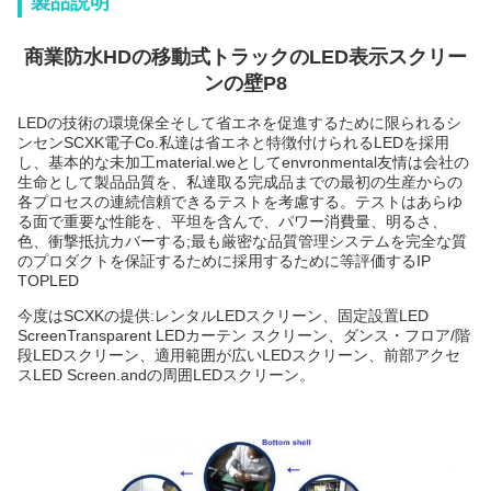
製品説明
商業防水HDの移動式トラックのLED表示スクリー
ンの壁P8
LEDの技術の環境保全そして省エネを促進するために限られるシ
ンセンSCXK電子Co.私達は省エネと特徴付けられるLEDを採用
し、基本的な未加工material.weとしてenvronmental友情は会社の
生命として製品品質を、私達取る完成品までの最初の生産からの
各プロセスの連続信頼できるテストを考慮する。テストはあらゆ
る面で重要な性能を、平坦を含んで、パワー消費量、明るさ、
色、衝撃抵抗カバーする;最も厳密な品質管理システムを完全な質
のプロダクトを保証するために採用するために等評価するIP
TOPLED
今度はSCXKの提供:レンタルLEDスクリーン、固定設置LED
ScreenTransparent LEDカーテン スクリーン、ダンス・フロア/階
段LEDスクリーン、適用範囲が広いLEDスクリーン、前部アクセ
スLED Screen.andの周囲LEDスクリーン。