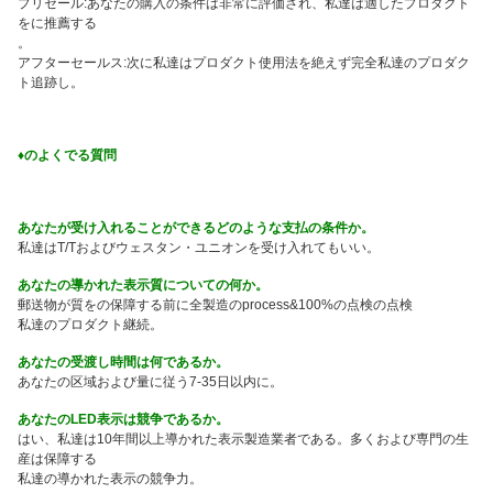
プリセール:あなたの購入の条件は非常に評価され、私達は適したプロダクト
をに推薦する
。
アフターセールス:次に私達はプロダクト使用法を絶えず完全私達のプロダク
ト追跡し。
♦のよくでる質問
あなたが受け入れることができるどのような支払の条件か。
私達はT/Tおよびウェスタン・ユニオンを受け入れてもいい。
あなたの導かれた表示質についての何か。
郵送物が質をの保障する前に全製造のprocess&100%の点検の点検
私達のプロダクト継続。
あなたの受渡し時間は何であるか。
あなたの区域および量に従う7-35日以内に。
あなたのLED表示は競争であるか。
はい、私達は10年間以上導かれた表示製造業者である。多くおよび専門の生
産は保障する
私達の導かれた表示の競争力。