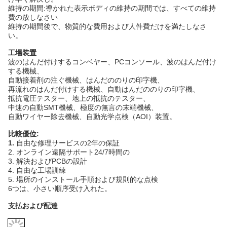
維持の期間:導かれた表示ボディの維持の期間では、すべての維持
費の放しなさい
維持の期間後で、物質的な費用および人件費だけを満たしなさ
い。
工場装置
波のはんだ付けするコンベヤー、PCコンソール、波のはんだ付け
する機械、
自動接着剤の注ぐ機械、はんだののりの印字機、
再流れのはんだ付けする機械、自動はんだののりの印字機、
抵抗電圧テスター、地上の抵抗のテスター、
中速の自動SMT機械、極度の無言の末端機械、
自動ワイヤー除去機械、自動光学点検（AOI）装置。
比較優位:
1.
自由な修理サービスの2年の保証
2. オンライン遠隔サポート24/7時間の
3. 解決およびPCBの設計
4. 自由な工場訓練
5. 場所のインストール手順および規則的な点検
6つは、小さい順序受け入れた。
支払および配達