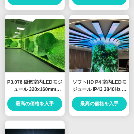
ター
P3.076 磁気室内LEDモジ
ソフトHD P4 室内LEDモ
ュール 320x160mm
ジュール IP43 3840Hz 解
SMD2020 HD RGB フル
像度 1200Cd/M2 明るさ
カラーLEDディスプレイ
最高の価格を入手
全彩室内LEDディスプレ
最高の価格を入手
フルカラーLEDディスプ
イ
レイ