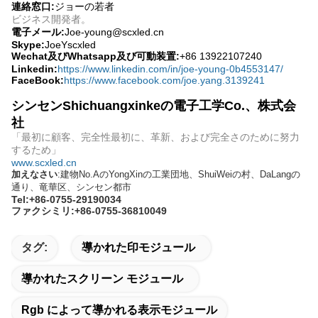
連絡窓口:
ジョーの若者
ビジネス開発者。
電子メール:
Joe-young@scxled.cn
Skype:
JoeYscxled
Wechat及びWhatsapp及び可動装置:
+86 13922107240
Linkedin:
https://www.linkedin.com/in/joe-young-0b4553147/
FaceBook:
https://www.facebook.com/joe.yang.3139241
シンセンShichuangxinkeの電子工学Co.、株式会
社
「最初に顧客、完全性最初に、革新、および完全さのために努力
するため」
www.scxled.cn
加えなさい
:建物No.AのYongXinの工業団地、ShuiWeiの村、DaLangの
通り、竜華区、シンセン都市
Tel:+86-0755-29190034
ファクシミリ:+86-0755-36810049
タグ:
導かれた印モジュール
導かれたスクリーン モジュール
Rgb によって導かれる表示モジュール