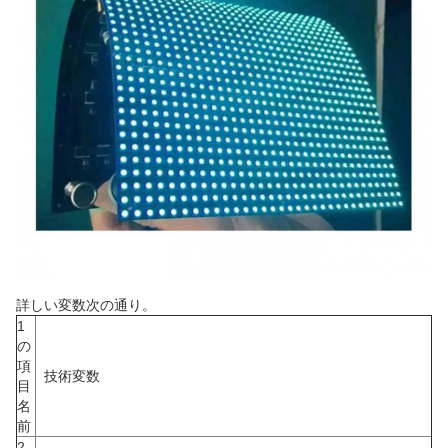
詳しい変数次の通り。
1
の
項
技術変数
目
名
前
2