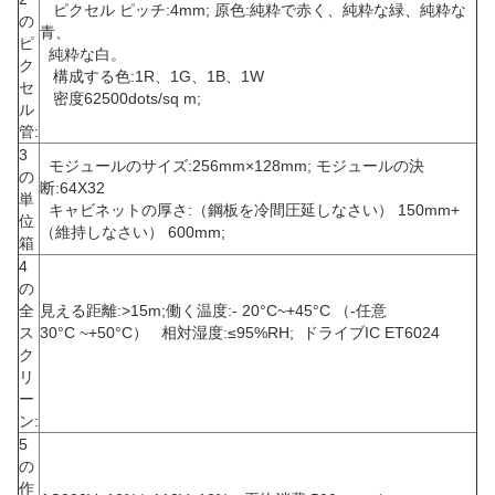
ピクセル ピッチ:4mm; 原色:純粋で赤く、純粋な緑、純粋な
の
青、
ピ
純粋な白。
ク
構成する色:1R、1G、1B、1W
セ
密度62500dots/sq m;
ル
管:
3
モジュールのサイズ:256mm×128mm; モジュールの決
の
断:64X32
単
キャビネットの厚さ:（鋼板を冷間圧延しなさい） 150mm+
位
（維持しなさい） 600mm;
箱
4
の
全
見える距離:>15m;働く温度:- 20°C~+45°C （-任意
ス
30°C ~+50°C） 相対湿度:≤95%RH; ドライブIC ET6024
ク
リ
ー
ン:
5
の
作