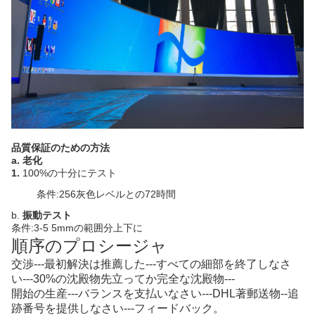
品質保証のための方法
a. 老化
1.
100%の十分にテスト
条件:256灰色レベルとの72時間
b.
振動テスト
条件:3-5 5mmの範囲分上下に
順序のプロシージャ
交渉---最初解決は推薦した---すべての細部を終了しなさ
い---30%の沈殿物先立ってか完全な沈殿物---
開始の生産---バランスを支払いなさい---DHL著郵送物--追
跡番号を提供しなさい---フィードバック。