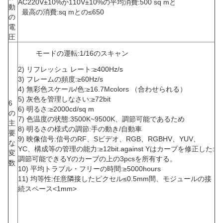
AC220V±10%か110V±10%の平均消費:500 sq mと
動
最高の消費:sq mとの≤650
の
電
圧
モードの運転:1/16のスキャン
2) リフレッシュ レート:≥400Hz/s
3) フレームの頻度:≥60Hz/s
4) 無彩色スケール/色:≥16.7Mcolors （合わせられる）
5) 灰色を管理しなさい:≥72bit
6
6) 明るさ:≥2000cd/sq m
の
7) 色温度の状態:3500K~9500K、調節可能であるため
主
8) 明るさの様式の調節:手の動き/自動車
要
9) 映像信号:信号のRF、Sビデオ、RGB、RGBHV、YUV、
な
YC、構成等の管理の能力:≥12bit.against Yはカーブを修正した:
変
調節可能できるYのカーブの上の3pcsを所有する。
数
10) 平均トラブル・フリーの時間:≥5000hours
11) 均等性:任意隣接したピクセル≤0.5mm間、モジュールの接
続スペース<1mm>