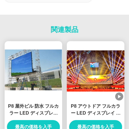
関連製品
P8 屋外ビル 防水 フルカ
P8 アウトドア フルカラ
ラー LED ディスプレイ
ー LED ディスプレイ モ
モジュール 8mm
ジュール スクリーン 空港
最高の価格を入手
SMD3535 IP65
ハイウェイ コマンドセン
最高の価格を入手