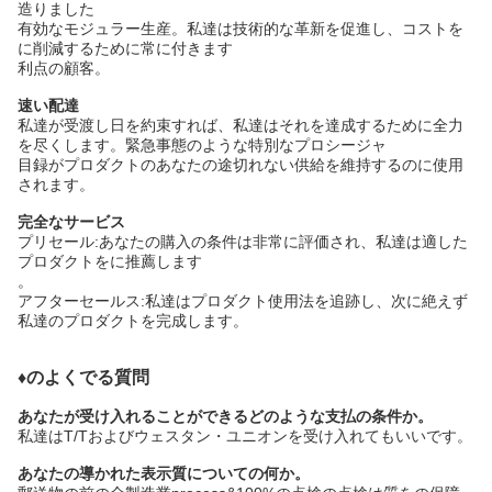
造りました
有効なモジュラー生産。私達は技術的な革新を促進し、コストを
に削減するために常に付きます
利点の顧客。
速い配達
私達が受渡し日を約束すれば、私達はそれを達成するために全力
を尽くします。緊急事態のような特別なプロシージャ
目録がプロダクトのあなたの途切れない供給を維持するのに使用
されます。
完全なサービス
プリセール:あなたの購入の条件は非常に評価され、私達は適した
プロダクトをに推薦します
。
アフターセールス:私達はプロダクト使用法を追跡し、次に絶えず
私達のプロダクトを完成します。
♦のよくでる質問
あなたが受け入れることができるどのような支払の条件か。
私達はT/Tおよびウェスタン・ユニオンを受け入れてもいいです。
あなたの導かれた表示質についての何か。