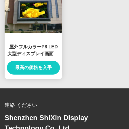
屋外フルカラーP8 LED
大型ディスプレイ画面は,
ビデオと画像をプレイす
ることができます
最高の価格を入手
連絡 ください
Shenzhen ShiXin Display
Technology Co.,Ltd