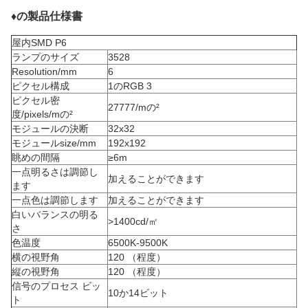
♦の製品仕様書
屋内SMD P6
ランプのサイズ
3528
Resolution/mm
6
ピクセル構成
1のRGB 3
ピクセル密
27777/mの²
度/pixels/mの²
モジュールの決断
32x32
モジュールsize/mm
192x192
眺めの間隔
≥6m
一点明るさは調節し
加えることができます
ます
一点色は調節します
加えることができます
白いバランスの明る
>1400cd/㎡
さ
色温度
6500K-9500K
横の視野角
120 （程度）
縦の視野角
120 （程度）
信号のプロセス ビッ
10か14ビット
ト