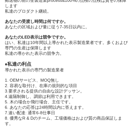
郵送物の前の全製造業process&100%の点検の点検は質をの保障
します
私達のプロダクト継続。
あなたの受渡し時間は何ですか。
あなたの区域および量に従う7-35日以内に。
あなたのLED表示は競争ですか。
はい、私達は10年間以上導かれた表示製造業者です。多くおよび
専門の生産は保障します
私達の導かれた表示の競争力。
♦私達の利点
導かれた表示の専門の製造業者
1.
OEMサービス、MOQ無し
2.
容易な取付け、在庫の規則的な項目
3.要求される提供の自由な設計デッサン。
4.遠隔制御し、調節は利用できます。
5.
木の場合か飛行場合、主任です。
6.
あなたの応答は24時間以内に答えます。
7.速い配達: 通常6-8仕事日
8.
優秀なR & Dのチーム、工場価格はおよび質の商品保証しま
す。