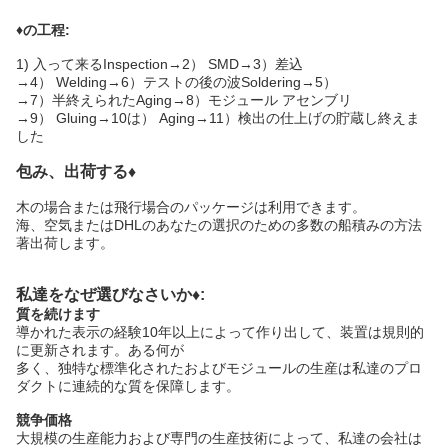
♦の工程:
1)
入って来るInspection→2） SMD→3）差込
→4） Welding→6）テストの後の波Soldering→5）
→7）半終えられたAging→8）モジュール アセンブリ
→9） Gluing→10は） Aging→11）検出の仕上げの貯蔵し終えま
した
包み、出荷する♦
木の場合または飛行場合のパッケージは利用できます。
海、空気またはDHLのあなたの選択のための多数の船積みの方法
著出荷します。
私達をなぜ選びなさいか♦:
質を続けます
導かれた表示の経験10年以上によって作り出して、装置は規則的
に更新されます。ある何が
多く、独特な標準化されたおよびモジュールの生産は私達のプロ
ダクトに連続的な質を保障します。
競争価格
大規模の生産能力および専門の生産技術によって、私達の会社は