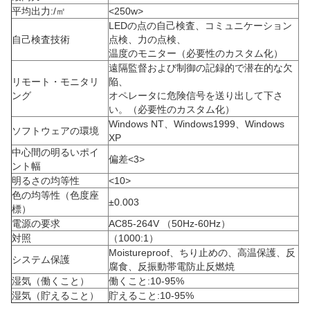
平均出力:/㎡
<250w>
LEDの点の自己検査、コミュニケーション
自己検査技術
点検、力の点検、
温度のモニター（必要性のカスタム化）
遠隔監督および制御の記録的で潜在的な欠
リモート・モニタリ
陥、
ング
オペレータに危険信号を送り出して下さ
い。（必要性のカスタム化）
Windows NT、Windows1999、Windows
ソフトウェアの環境
XP
中心間の明るいポイ
偏差<3>
ント幅
明るさの均等性
<10>
色の均等性（色度座
±0.003
標）
電源の要求
AC85-264V （50Hz-60Hz）
対照
（1000:1）
Moistureproof、ちり止めの、高温保護、反
システム保護
腐食、反振動帯電防止反燃焼
湿気（働くこと）
働くこと:10-95%
湿気（貯えること）
貯えること:10-95%