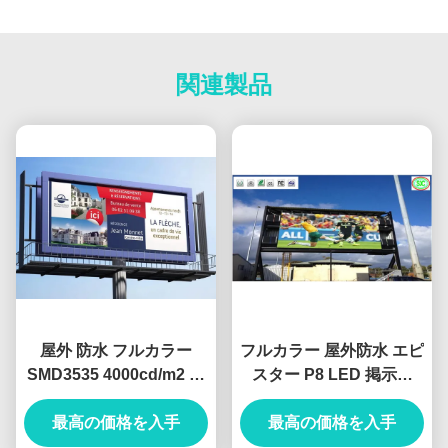
関連製品
屋外 防水 フルカラー
フルカラー 屋外防水 エピ
SMD3535 4000cd/m2 明
スター P8 LED 掲示板
るさ ショッピングモール
3840Hz リフレッシュレ
最高の価格を入手
LED広告画面
最高の価格を入手
ート