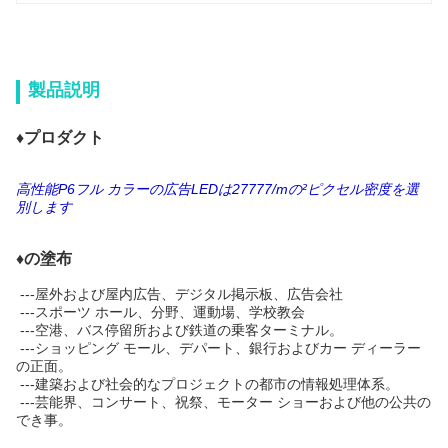
製品説明
♦プロダクト
高性能P6フル カラーの広告LEDは27777/mの²ピクセル密度を選
別します
♦の塗布
---屋外および屋内広告、デジタル掲示板、広告会社
---スポーツ ホール、分野、運動場、学校教会
---空港、バス停留所および鉄道の乗客ターミナル。
---ショッピング モール、デパート、銀行およびカー ディーラー
の正面。
---建築および社会的なプロジェクトの都市の情報処理体系。
---芸能界、コンサート、祝祭、モーター ショーおよび他の公共の
でき事。