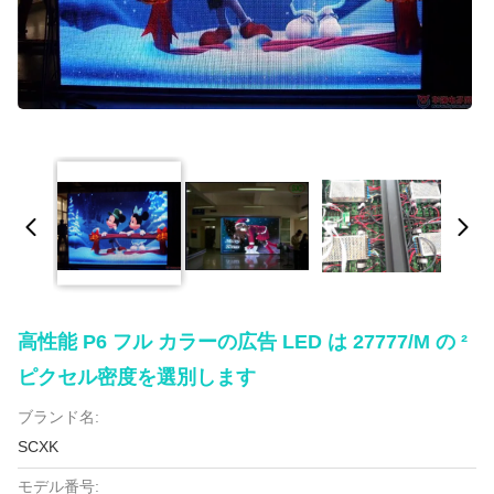
高性能 P6 フル カラーの広告 LED は 27777/m の ²
ピクセル密度を選別します
ブランド名:
SCXK
モデル番号: