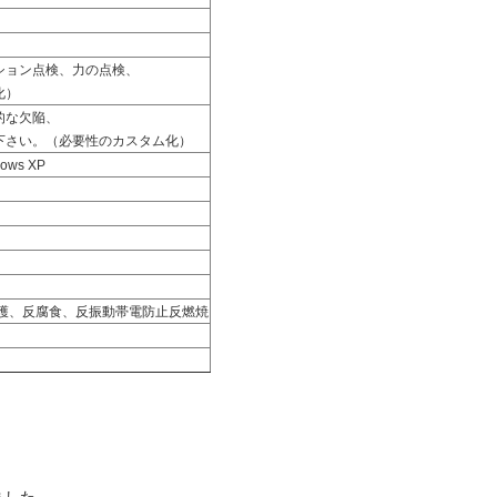
ション点検、力の点検、
化）
的な欠陥、
下さい。（必要性のカスタム化）
ows XP
高温保護、反腐食、反振動帯電防止反燃焼