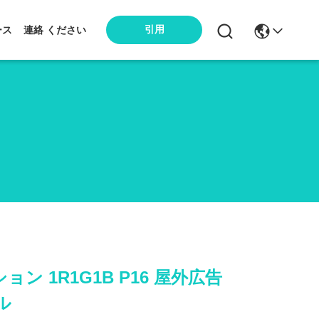
引用
ース
連絡 ください
ン 1R1G1B P16 屋外広告
ル