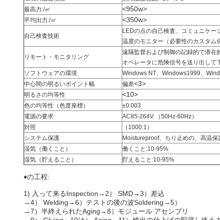
<950w>
最高力:/㎡
<350w>
平均出力:/㎡
LEDの点の自己検査、コミュニケー
自己検査技術
温度のモニター（必要性のカスタム
遠隔監督および制御の記録的で潜在
リモート・モニタリング
オペレータに危険信号を送り出して
ソフトウェアの環境
Windows NT、Windows1999、Wind
<3>
中心間の明るいポイント幅
偏差
<10>
明るさの均等性
色の均等性（色度座標）
±0.003
電源の要求
AC85-264V （50Hz-60Hz）
対照
（1000:1）
システム保護
Moistureproof、ちり止めの、
湿気（働くこと）
働くこと:10-95%
湿気（貯えること）
貯えること:10-95%
♦の工程:
1)
入って来るInspection→2） SMD→3）差込
→4） Welding→6）テストの後の波Soldering→5）
→7）半終えられたAging→8）モジュール アセンブリ