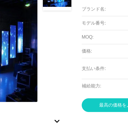
ブランド名:
モデル番号:
MOQ:
価格:
支払い条件:
補給能力:
最高の価格を