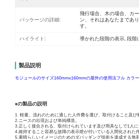
飛行場合、木の場合、カ
パッケージの詳細:
ン、それはあなたまであ
す。
ハイライト:
導かれた段階の表示
, 
段階
製品説明
モジュールのサイズ160mmx160mmの屋外の使用法フル カラーP
♦の
製品の説明
1.
軽量。流れのために適した人件費を運び、取付けること及び
2.ニースの出現および単純構造。
3.正しく接合される、取付けられています及び用具なしで1人
4.維持すること容易な故障の表示燈が付いている人間化された
5.素晴らしいイメージのためのダバッギング技術を達成する無