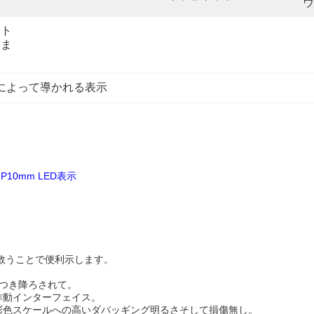
ウ
ート
りま
によって導かれる表示
10mm LED表示
救うことで便利示します。
につき降ろされて。
作動インターフェイス。
彩色スケールへの高いダバッギング明るさそして損傷無し。