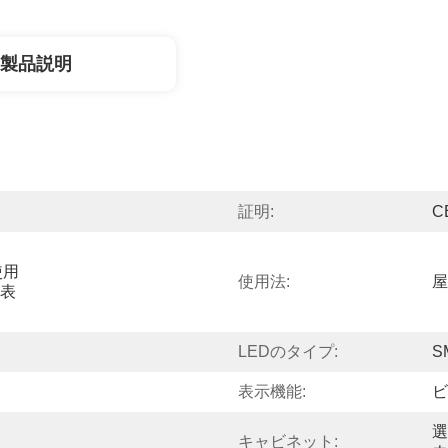
製品説明
証明:
C
使用
使用法:
屋
D表
LEDのタイプ:
S
表示機能:
ビ
選
キャビネット: