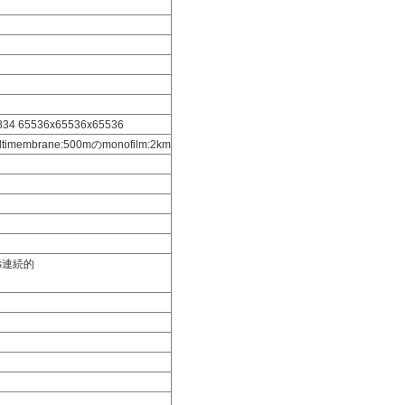
834 65536x65536x65536
mbrane:500mのmonofilm:2km
ss連続的