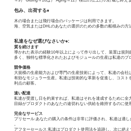
→9） Gluing→10は） Aging→11）検出の仕上げの貯蔵し終え
包み、出荷する♦
木の場合または飛行場合のパッケージは利用できます。
海、空気またはDHLのあなたの選択のための多数の船積みの方
私達をなぜ選びなさいか♦:
質を続けます
導かれた表示の経験10年以上によって作り出して、装置は規
多く、独特な標準化されたおよびモジュールの生産は私達のプ
競争価格
大規模の生産能力および専門の生産技術によって、私達の会社
有効なモジュラー生産。私達は技術的な革新を促進し、コスト
利点の顧客。
速い配達
私達が受渡し日を約束すれば、私達はそれを達成するために全
目録がプロダクトのあなたの途切れない供給を維持するのに使
完全なサービス
プリセール:あなたの購入の条件は非常に評価され、私達は適
。
アフターセールス:私達はプロダクト使用法を追跡し、次に絶え