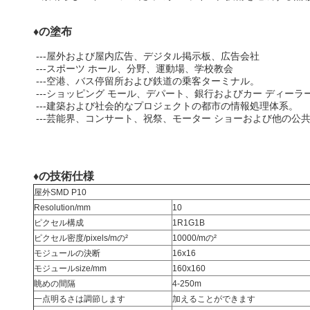
♦の塗布
---屋外および屋内広告、デジタル掲示板、広告会社
---スポーツ ホール、分野、運動場、学校教会
---空港、バス停留所および鉄道の乗客ターミナル。
---ショッピング モール、デパート、銀行およびカー ディーラ
---建築および社会的なプロジェクトの都市の情報処理体系。
---芸能界、コンサート、祝祭、モーター ショーおよび他の公
♦の技術仕様
屋外SMD P10
Resolution/mm
10
ピクセル構成
1R1G1B
ピクセル密度/pixels/mの²
10000/mの²
モジュールの決断
16x16
モジュールsize/mm
160x160
眺めの間隔
4-250m
一点明るさは調節します
加えることができます