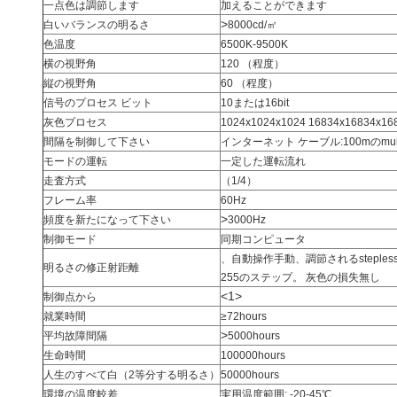
一点色は調節します
加えることができます
>
白いバランスの明るさ
8000cd/㎡
色温度
6500K-9500K
横の視野角
120 （程度）
縦の視野角
60 （程度）
信号のプロセス ビット
10または16bit
灰色プロセス
1024x1024x1024 16834x16834x16
間隔を制御して下さい
インターネット ケーブル:100mのmultime
モードの運転
一定した運転流れ
走査方式
（1/4）
フレーム率
60Hz
>
頻度を新たになって下さい
3000Hz
制御モード
同期コンピュータ
、自動操作手動、調節されるsteple
明るさの修正射距離
255のステップ。 灰色の損失無し
<1>
制御点から
就業時間
≥72hours
>
平均故障間隔
5000hours
生命時間
100000hours
人生のすべて白（2等分する明るさ）
50000hours
環境の温度較差
実用温度範囲: -20-45℃