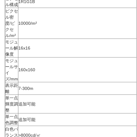
1R1G1B
ル構成
ピクセ
ル密
度/ピ
10000/m²
クセ
ル/m²
モジュ
ール解
16x16
像度
モジュ
ールサ
160x160
イ
ズ/mm
表示距
7-300m
離
単一点
輝度調
追加可能
整
単一点
追加可能
色調整
白色バ
ランス
>8000cd/㎡