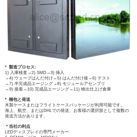
* 製造プロセス:
1) 入庫検査→2) SMD→3) 挿入
→4) ウェーブはんだ付け→5) はんだ付け後→6) テスト
→7) 半完成品エージング→8) モジュールアセンブリ
→9) 接着→10) 完成品エージング→11) 検出仕上げ倉庫
* 梱包と発送
木製ケースまたはフライトケースパッケージが利用可能です。
海上、航空、またはDHLでの発送、お客様の選択肢として複数の
発送方法があります。
* 当社の利点
LEDディスプレイの専門メーカー