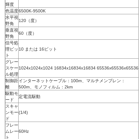
輝度
色温度
6500K-9500K
水平視
120（度）
野角
垂直視
60（度）
野角
信号処
理ビッ
10 または 16ビット
ト
グレー
スケー
1024x1024x1024 16834x16834x16834 65536x65536x65536
ル処理
制御距
インターネットケーブル：100m、マルチメンブレン：
離
500m、モノフィルム：2km
駆動モ
定電流駆動
ード
スキャ
ンモー
(1/4)
ド
フレー
ムレー
60Hz
ト