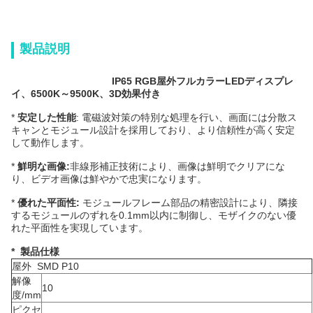
製品説明
IP65 RGB屋外フルカラーLEDディスプレ
イ、6500K～9500K、3D効果付き
*
安定した性能
: 電磁波対策の特別な処理を行い、画面には分散ス
キャンとモジュール設計を採用しており、より信頼性が高く安定
して動作します。
*
鮮明な画像:
非線形補正技術により、画像は鮮明でクリアにな
り、ビデオ画像は鮮やかで忠実になります。
*
優れた平面性:
モジュールフレーム部品の精密設計により、隣接
するモジュールのずれを0.1mm以内に制御し、モザイクのない優
れた平面性を実現しています。
* 製品仕様
屋外 SMD P10
解像
10
度/mm
ピクセ