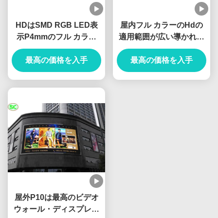
HDはSMD RGB LED表
屋内フル カラーのHdの
示P4mmのフル カラー
適用範囲が広い導かれた
LEDのビデオ パネル
表示画面のカーテンの高
576x576mmを薄くしま
最高の価格を入手
最高の価格を入手
い明るさ
す
屋外P10は最高のビデオ
ウォール・ディスプレイ