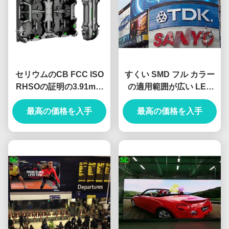
セリウムのCB FCC ISO
すくい SMD フル カラー
RHSOの証明の3.91mm
の適用範囲が広い LED
RGB LED表示
のカーテンの表示、使用
最高の価格を入手
料はスクリーン P10 を導
最高の価格を入手
きました