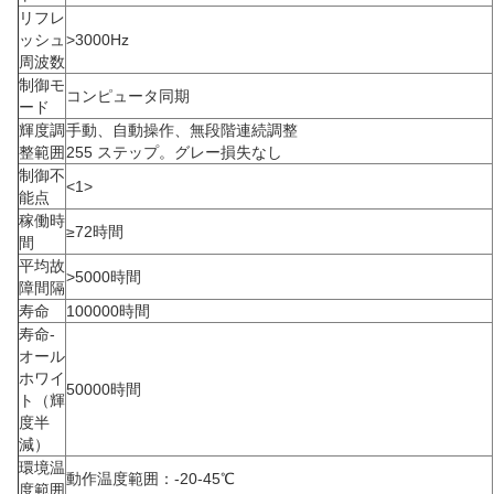
リフレ
ッシュ
>3000Hz
周波数
制御モ
コンピュータ同期
ード
輝度調
手動、自動操作、無段階連続調整
整範囲
255 ステップ。グレー損失なし
制御不
<1>
能点
稼働時
≥72時間
間
平均故
>5000時間
障間隔
寿命
100000時間
寿命-
オール
ホワイ
50000時間
ト（輝
度半
減）
環境温
動作温度範囲：-20-45℃
度範囲