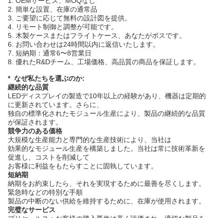
1. OEMサービス、MOQなし
2. 簡単な設置、在庫の通常品
3. ご要望に応じて無料の設計図を提供。
4. リモート制御と調整が可能です。
5. 木製ケースまたはフライトケース、あなたがボスです。
6. お問い合わせは24時間以内に返信いたします。
7. 短納期：通常6〜8営業日
8. 優れたR&Dチーム、工場価格、高品質の商品を保証します。
* なぜ私たちを選ぶのか:
継続的な品質
LEDディスプレイの製造で10年以上の経験があり、機器は定期的
に更新されています。さらに、
独自の標準化されたモジュール生産により、製品の継続的な品質
が保証されます。
競争力のある価格
大規模な生産能力と専門的な生産技術により、当社は
効果的なモジュール生産を構築しました。当社は常に技術革新を
促進し、コストを削減して
お客様に利益をもたらすことに固執しています。
短納期
納期をお約束したら、それを実現するために最善を尽くします。
緊急時などの特別な手順
製品の中断のない供給を維持するために、在庫が使用されます。
完璧なサービス