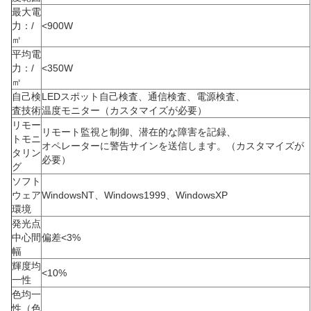
最大電
力：/
<900W
㎡
平均電
力：/
<350W
㎡
自己検
LEDスポット自己検査、通信検査、電源検査、
査技術
温度モニター（カスタマイズが必要）
リモー
リモート監視と制御、潜在的な障害を記録、
トモニ
オペレーターに警告サインを送信します。（カスタマイズが
タリン
必要）
グ
ソフト
ウェア
WindowsNT、Windows1999、WindowsXP
環境
発光点
中心間
偏差<3%
幅
輝度均
<10%
一性
色均一
性（色