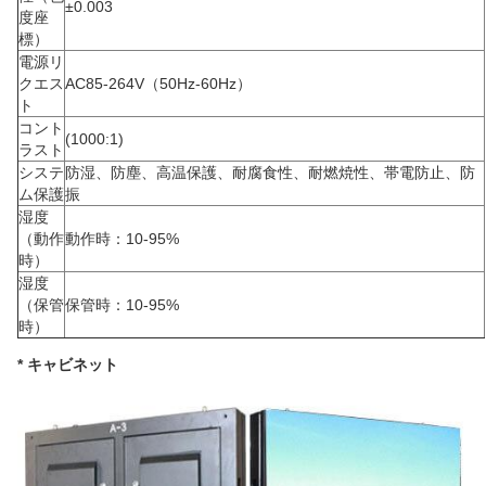
±0.003
度座
標）
電源リ
クエス
AC85-264V（50Hz-60Hz）
ト
コント
(1000:1)
ラスト
システ
防湿、防塵、高温保護、耐腐食性、耐燃焼性、帯電防止、防
ム保護
振
湿度
（動作
動作時：10-95%
時）
湿度
（保管
保管時：10-95%
時）
* キャビネット