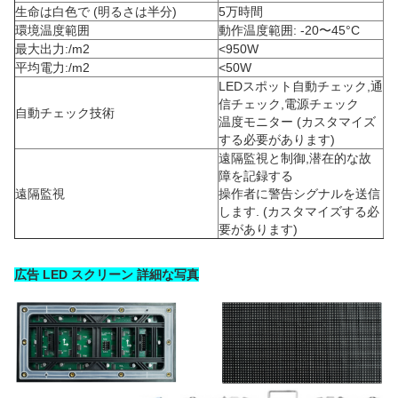
生命は白色で (明るさは半分)
5万時間
環境温度範囲
動作温度範囲: -20〜45°C
最大出力:/m2
<950W
平均電力:/m2
<50W
LEDスポット自動チェック,通
信チェック,電源チェック
自動チェック技術
温度モニター (カスタマイズ
する必要があります)
遠隔監視と制御,潜在的な故
障を記録する
遠隔監視
操作者に警告シグナルを送信
します. (カスタマイズする必
要があります)
広告 LED スクリーン 詳細な写真