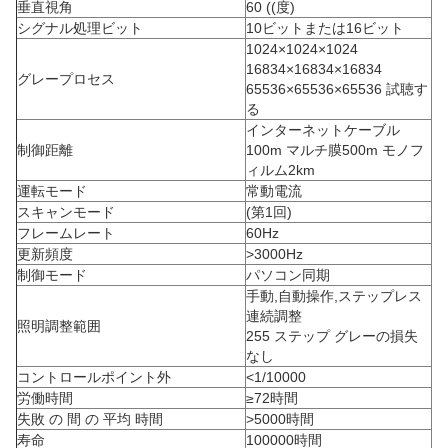
垂直視角
60 ((度)
シグナル処理ビット
10ビットまたは16ビット
1024×1024×1024
16834×16834×16834
グレープロセス
65536×65536×65536 試聴す
る
インターネットケーブル
制御距離
100m マルチ膜500m モノフ
ィルム2km
運転モード
常動電流
スキャンモード
(第1回)
フレームレート
60Hz
更新頻度
>3000Hz
制御モード
パソコン同期
手動,自動操作,ステップレス
連続調整
照明調整範囲
255 ステップ グレーの損失
なし
コントロールポイント外
<1/10000
労働時間
≥72時間
失敗 の 間 の 平均 時間
>5000時間
寿命
100000時間