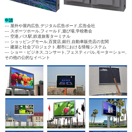
申請
--- 屋外や屋内広告,デジタル広告ボード,広告会社
--- スポーツホール,フィールド,遊び場,学校教会
--- 空港,バス駅,鉄道旅客ターミナル
--- ショッピングモール,百貨店,銀行,自動車販売店の玄関
--- 建築と社会プロジェクト,都市における情報システム
--- ショー・ビジネス,コンサート,フェスティバル,モーターショー,
その他の公的なイベント