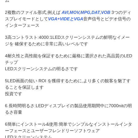
ム
2複数のファイル形式,例えば
AVI,MOV,MPG,DAT,VOB
3つのディ
スプレイモードとして
VGA+VIDEとVGA
音声信号とビデオ信号の
インターフェース
3高コントラスト:4000:1LEDスクリーンシステムの鮮明なイメー
ジを 確保するために非常に高いレベルです
4耐久性と高性能を保証するために厳格に選択された高品質のLED
チップ
LEDスクリーンシステムの明るさです
5LED画面の短い ROI を獲得するために,より多くの観客を魅了す
ることを保証します
投資です
6.長時間明るさ:LEDディスプレイの製品使用期間中に7000nitの明
るさ容量
6簡単にインストール&使用:簡単でシンプルなインストールインタ
ーフェースとユーザーフレンドリーソフトウェア
LEDスクリーンシステム