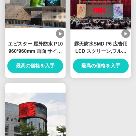
エピスター 屋外防水 P10
露天防水SMD P6 広告用
960*960mm 画面 サイズ
LED スクリーン,フルカ
大 LED 掲示板 スクリー
ラー,高い明るさ
最高の価格を入手
ン
最高の価格を入手