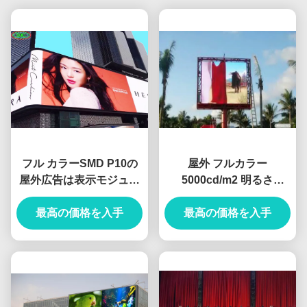
フル カラーSMD P10の
屋外 フルカラー
屋外広告は表示モジュー
5000cd/m2 明るさ
ルの高リゾリューション
960*960mm キャビネッ
320mm*160mmを導いた
最高の価格を入手
トサイズ P8 LED広告掲
最高の価格を入手
示板