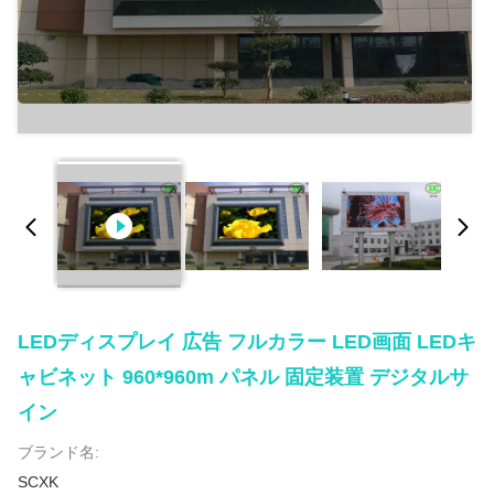
LEDディスプレイ 広告 フルカラー LED画面 LEDキ
ャビネット 960*960m パネル 固定装置 デジタルサ
イン
ブランド名:
SCXK