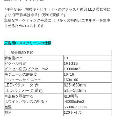
7便利な保守:前後キャビネットへのアクセスと後部 LED 柔軟性に
より,保守作業は非常に便利で安価です
主要なマーケティング事業に より多くの時間とエネルギーを集中
させるためのコストです
広告用LEDスクリーンの仕様
屋外SMD P10
解像度/mm
10
ピクセル設定
1R1G1B
ピクセル密度/ピクセル/m2
10000/m2
モジュールの解像度
16×16
モジュールサイズ/mm
160×160
LEDパラメータ:赤
625~630nm
LEDパラメータ:緑色
515~530nm
単点色を調整する
追加可能
ホワイトバランスの明るさ
>8000cd/m2
色温
6500K~9500K
視角
120 (〜) 度