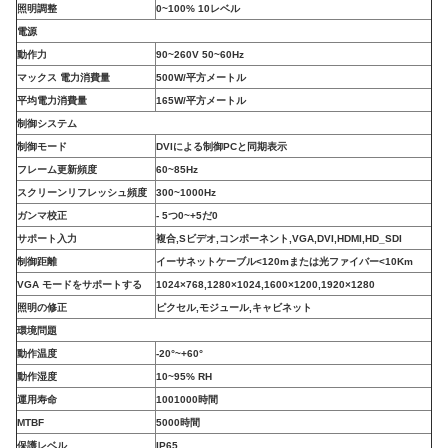
照明調整
0
~
100% 10レベル
電源
動作力
90
~
260V 50
~
60Hz
マックス 電力消費量
500W/平方メートル
平均電力消費量
165W/平方メートル
制御システム
制御モード
DVIによる制御PCと同期表示
フレーム更新頻度
60
~
85Hz
スクリーンリフレッシュ頻度
300
~
1000Hz
ガンマ校正
- 5つ0
~
+5だ0
サポート入力
複合,Sビデオ,コンポーネント,VGA,DVI,HDMI,HD_SDI
制御距離
イーサネットケーブル
<120mまたは光ファイバー<10Km
VGA モードをサポートする
1024×768,1280×1024,1600×1200,1920×1280
照明の修正
ピクセル,モジュール,キャビネット
環境問題
動作温度
-20°
~
+60°
動作湿度
10
~
95% RH
運用寿命
1001000時間
MTBF
5000時間
保護レベル
IP65