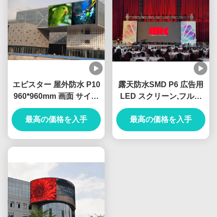
エピスター 屋外防水 P10
露天防水SMD P6 広告用
960*960mm 画面 サイズ
LED スクリーン,フルカ
大 LED 掲示板 スクリー
ラー,高い明るさ
最高の価格を入手
ン
最高の価格を入手