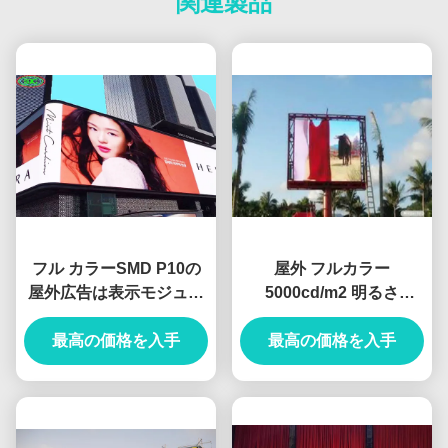
関連製品
フル カラーSMD P10の
屋外 フルカラー
屋外広告は表示モジュー
5000cd/m2 明るさ
ルの高リゾリューション
960*960mm キャビネッ
320mm*160mmを導いた
最高の価格を入手
トサイズ P8 LED広告掲
最高の価格を入手
示板