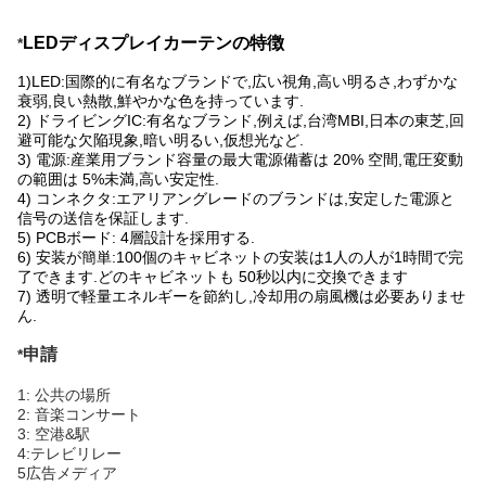
LEDディスプレイカーテンの特徴
*
1)LED:国際的に有名なブランドで,広い視角,高い明るさ,わずかな
衰弱,良い熱散,鮮やかな色を持っています.
2) ドライビングIC:有名なブランド,例えば,台湾MBI,日本の東芝,回
避可能な欠陥現象,暗い明るい,仮想光など.
3) 電源:産業用ブランド
容量の最大電源備蓄は 20% 空間,電圧変動
の範囲は 5%未満,高い安定性.
4) コンネクタ:エアリアングレードのブランドは,安定した電源と
信号の送信を保証します.
5) PCBボード: 4層設計を採用する.
6) 安装が簡単:100個のキャビネットの安装は1人の人が1時間で完
了できます.
どのキャビネットも 50秒以内に交換できます
7) 透明で軽量
エネルギーを節約し,冷却用の扇風機は必要ありませ
ん.
申請
*
1: 公共の場所
2: 音楽コンサート
3: 空港&駅
4:テレビリレー
5広告メディア