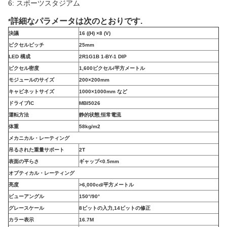
6: スポーツスタジアム
詳細なパラメータは次のとおりです.
*
決議
16 ((H) ×
8 (V)
ピクセルピッチ
25mm
LED 構成
2R1G1B 1-BY-1 DIP
ピクセル密度
1,600ピクセル/平方メートル
モジュールのサイズ
200×200mm
キャビネットサイズ
1000×1000mm など
ドライブIC
MBI5026
運転方法
静的状態,恒常電流
体重
58kg/m2
メカニカル・レーティング
吊るされた重量サポート
2T
表面の平らさ
ギャップ<0.5mm
オプティカル・レーティング
亮度
>6,000cd/平方メートル
ビューアングル
150°
/90°
グレースケール
8ビットの入力,14ビットの修正
カラー表示
16.7M