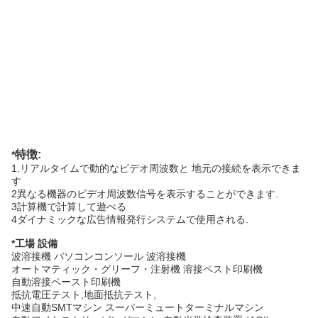
特徴:
*
1.
リアルタイムで動的なビデオ周波数と 地元の接続を表示できま
す
2異なる機器のビデオ周波数信号を表示することができます.
3計算機で計算して遊べる
4ダイナミックな広告情報発行システムで使用される.
*
工場 設備
波溶接機 パソコンコンソール 波溶接機
オートマティック・グリーフ・注射機 溶接ペスト印刷機
自動溶接ペースト印刷機
抵抗電圧テスト,地面抵抗テスト,
中速自動SMTマシン スーパーミュートターミナルマシン